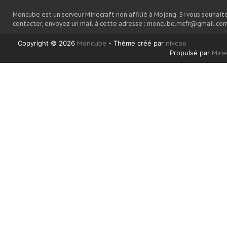
Moncube est un serveur Minecraft non affilié à Mojang. Si vous souhait
contacter, envoyez un mail à cette adresse : moncube.mcfr@gmail.com
Copyright © 2026
Moncube
- Thème créé par
nivcoo
Propulsé par
Min