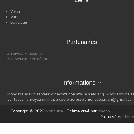
Liens
Voter
Wiki
Boutique
Partenaires
Serveur Minecraft
serveursminecraft.org
Informations
Moncube est un serveur Minecraft non affilié à Mojang. Si vous souhait
contacter, envoyez un mail à cette adresse : moncube.mcfr@gmail.com
Copyright © 2026
Moncube
- Thème créé par
nivcoo
Propulsé par
Min